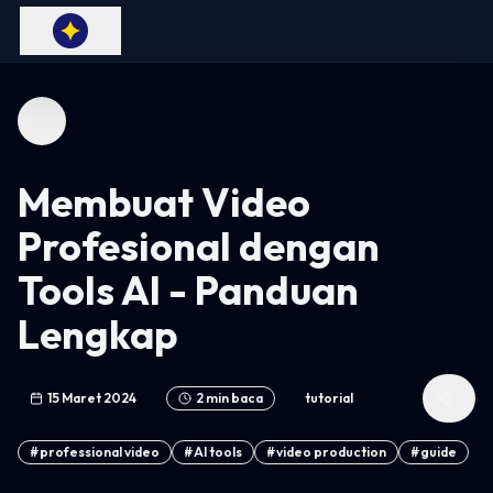
Membuat Video
Profesional dengan
Tools AI - Panduan
Lengkap
15 Maret 2024
2
min baca
tutorial
#
professional video
#
AI tools
#
video production
#
guide