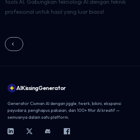
tools AI. Gabungkan teknologi AI dengan teknik
profesional untuk hasil yang luar biasa!
Footer
AIKissingGenerator
Generator Ciuman AI dengan jiggle, twerk, bikini, ekspansi
payudara, penghapus pakaian, dan 100+ fitur AI kreatif —
semuanya dalam satu platform.
LinkedIn
X
Discord
Facebook