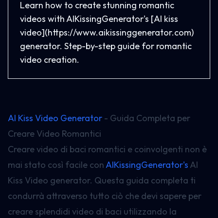
Learn how to create stunning romantic
videos with AIKissingGenerator's [AI kiss
video](https://www.aikissinggenerator.com)
generator. Step-by-step guide for romantic
video creation.
AI Kiss Video Generator
- Guida Completa per
Creare Video Romantici
Creare video di baci romantici e coinvolgenti non è
mai stato così facile con
AIKissingGenerator's
AI
Kiss Video generator. Questa guida completa ti
condurrà attraverso tutto ciò che devi sapere per
creare splendidi video di baci utilizzando la