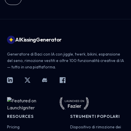
Footer
AIKissingGenerator
Generatore di Baci con IA con jiggle, twerk, bikini, espansione
del seno, rimozione vestiti e oltre 100 funzionalità creative di IA
— tutto in una piattaforma.
LinkedIn
X
Discord
Facebook
RESOURCES
STRUMENTI POPOLARI
Pricing
Dispositivo di rimozione dei