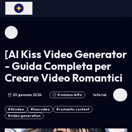
[AI Kiss Video Generator
- Guida Completa per
Creare Video Romantici
20 gennaio 2024
8
minimo letto
tutorial
#
AI video
#
kiss video
#
romantic content
#
video generation