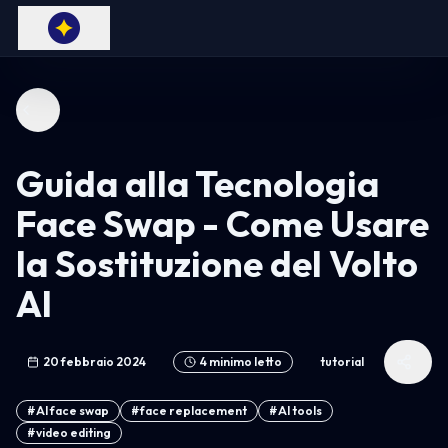
Guida alla Tecnologia
Face Swap - Come Usare
la Sostituzione del Volto
AI
20 febbraio 2024
4
minimo letto
tutorial
#
AI face swap
#
face replacement
#
AI tools
#
video editing