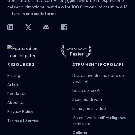
Generatore di Baci con IA con jiggle, twerk, bikini, espansione
del seno, rimozione vestiti e oltre 100 funzionalità creative di IA
— tutto in una piattaforma.
LinkedIn
X
Discord
Facebook
RESOURCES
STRUMENTI POPOLARI
Pricing
Dispositivo di rimozione dei
vestiti AI
Article
Bacio aereo AI
Feedback
Scambio di volti
About Us
Immagine in video
Privacy Policy
Video Twerk dell'intelligenza
Terms of Service
artificiale
Galleria