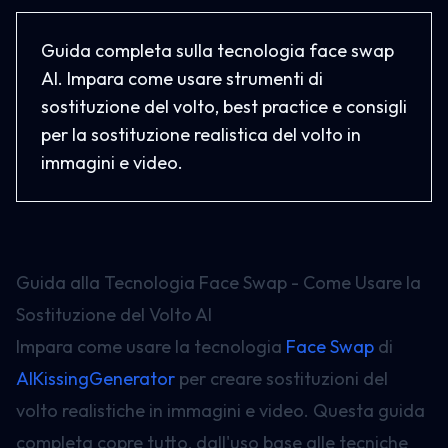
Guida completa sulla tecnologia face swap
AI. Impara come usare strumenti di
sostituzione del volto, best practice e consigli
per la sostituzione realistica del volto in
immagini e video.
Guida alla Tecnologia Face Swap - Come Usare la
Sostituzione del Volto AI
Impara come usare la tecnologia
Face Swap
di
AIKissingGenerator
per creare sostituzioni del
volto realistiche in immagini e video. Questa guida
completa copre tutto, dall'uso base alle tecniche