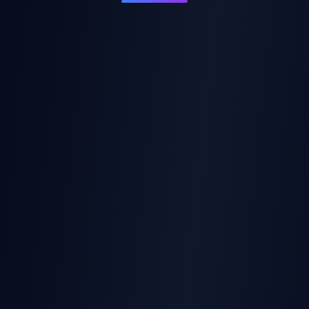
フロントヒ
ストリップ
舐める
スクワット
嘘つき
ップ
AI Clothes Remover
AI Jiggle Generator
キス
キス
セクシー
数量
Duration
コンテンツを説明してください...
AI Twerk Video
AI Breast Expansion