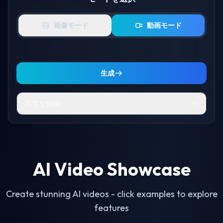
画像モード
動画モード
生成
高度な制御
ポーズを選択
Spicy
AI Video Showcase
Random
衣服
揺れる
トゥワーク
乳房
Create stunning AI videos - click examples to explore
ビキニ
エアキス
ハグ
シェイク
ダンス
features