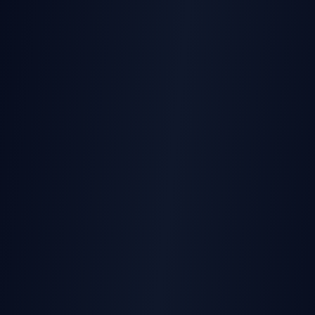
AI Bikini Video
AI Multi-Person Kiss
AI Striptease
AI Lying Down