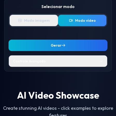
Selecionar modo
Modo imagem
Modo vídeo
Gerar
Controle Avançado
Selecionar poses
Spicy
AI Video Showcase
Random
Roupas
Sacudir
Twerk
Peito
Create stunning AI videos - click examples to explore
Beijo
Biquíni
Abraço
Agitar
Dança
features
aéreo