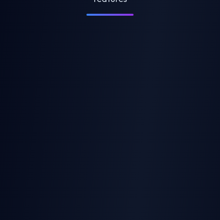
Quadril
Tira
Lambendo
Agachamento
Mentindo
frontal
AI Clothes Remover
AI Jiggle Generator
Beijo
Beijo
Sensual
Número
Duration
Descreva seu conteúdo...
AI Twerk Video
AI Breast Expansion