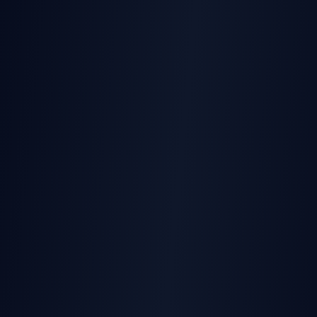
AI Bikini Video
AI Multi-Person Kiss
AI Striptease
AI Lying Down