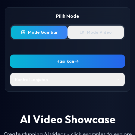
Pilih Mode
Mode Gambar
Mode Video
Hasilkan
Kontrol Lanjutan
Select Poses
Spicy
AI Video Showcase
Random
Pakaian
Dada
Berbohong
Bikini
Create stunning AI videos - click examples to explore