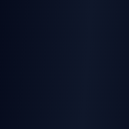
AI Bikini Video
AI Multi-Person Kiss
AI Striptease
AI Lying Down