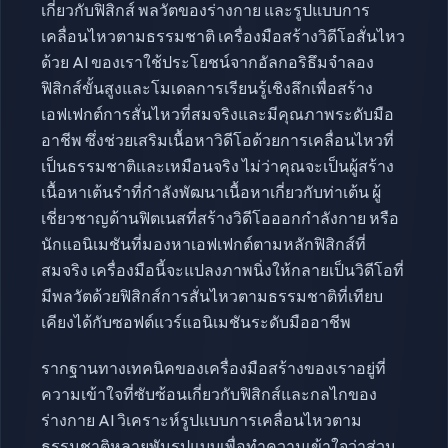
เกี่ยวกับฟิสิกส์ พลวัตของร่างกาย และรูปแบบการ
เคลื่อนไหวตามธรรมชาติ เครื่องมือสร้างวิดีโอสั่นไหว
ด้วย AI ของเราใช้ประโยชน์จากอัลกอริธึมจำลอง
ฟิสิกส์ขั้นสูงและโมเดลการเรียนรู้เชิงลึกเพื่อสร้าง
เอฟเฟกต์การสั่นไหวที่สมจริงและมีคุณภาพระดับมือ
อาชีพ ซึ่งช่วยเสริมเนื้อหาวิดีโอด้วยการเคลื่อนไหวที่
เป็นธรรมชาติและเหมือนจริง ไม่ว่าคุณจะเป็นผู้สร้าง
เนื้อหาเต้นรำที่กำลังพัฒนาเนื้อหาเกี่ยวกับท่าเต้น ผู้
เชี่ยวชาญด้านฟิตเนสที่สร้างวิดีโอออกกำลังกาย หรือ
นักแอนิเมชันที่มองหาเอฟเฟกต์ตามหลักฟิสิกส์ที่
สมจริง เครื่องมือนี้จะแปลงภาพนิ่งให้กลายเป็นวิดีโอที่
มีพลวัตด้วยฟิสิกส์การสั่นไหวตามธรรมชาติที่เทียบ
เคียงได้กับซอฟต์แวร์แอนิเมชันระดับมืออาชีพ
รากฐานทางเทคนิคของเครื่องมือสร้างของเราอยู่ที่
ความเข้าใจที่ซับซ้อนเกี่ยวกับฟิสิกส์และกลไกของ
ร่างกาย AI วิเคราะห์รูปแบบการเคลื่อนไหวตาม
ธรรมชาติหลายพันรูปแบบเพื่อทำความเข้าใจว่าส่วน