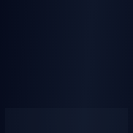
AI Striptease
AI Lying Down