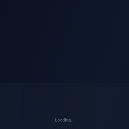
i-Person Kiss
AI Striptease
Loading...