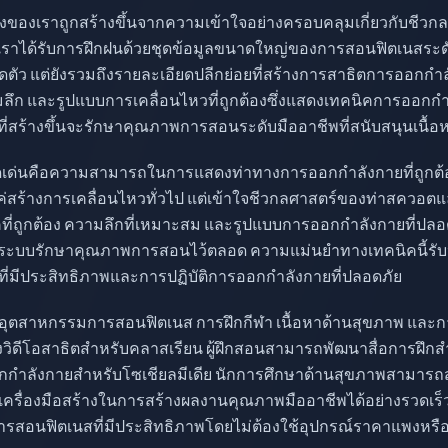
สร้างของเราถูกสร้างขึ้นจากความเข้าใจอย่างครอบคลุมเกี่ยวกับชี
งเราได้รับการฝึกฝนด้วยชุดข้อมูลขนาดใหญ่ของการสอนฟิตเนสระดับม
ัว แต่ยังรวมถึงรายละเอียดปลีกย่อยที่สร้างการสาธิตการออกกำล
ลึก และรูปแบบการเคลื่อนไหวที่ถูกต้องซึ่งแสดงเทคนิคการออก
โอที่สร้างขึ้นจะรักษาคุณภาพการสอนระดับมืออาชีพที่สนับสนุนเนื้อ
ราโดดเด่นคือความสามารถในการแสดงท่าทางการออกกำลังกายที่ถู
ค่สร้างการเคลื่อนไหวทั่วไป แต่เข้าใจชีวกลศาสตร์ของท่าสควอตแ
คที่ถูกต้อง ความลึกที่เหมาะสม และรูปแบบการออกกำลังกายที่ปลอดภั
สูง ระบบรักษาคุณภาพการสอนไว้ตลอด ความแม่นยำทางเทคนิคนี้รับประ
่มีประสิทธิภาพและการปฏิบัติการออกกำลังกายที่ปลอดภัย
ุตสาหกรรมการสอนฟิตเนส การฝึกกีฬา เนื้อหาด้านสุขภาพ และกา
้างวิดีโอสาธิตสำหรับคลาสเรียน ผู้ฝึกสอนสามารถพัฒนาสื่อการฝึกสำห
ำลังกายสำหรับโซเชียลมีเดีย นักการศึกษาด้านสุขภาพสามารถส
ื่องมือสร้างในการสร้างผลงานคุณภาพมืออาชีพได้อย่างรวดเร็ว
การสอนฟิตเนสที่มีประสิทธิภาพโดยไม่ต้องใช้อุปกรณ์ราคาแพงหรือ