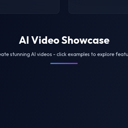
AI Video Showcase
ate stunning AI videos - click examples to explore feat
le Generator
AI Twerk Video