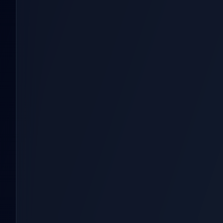
Select Poses
Random
เสื้อผ้า
กระตุก
ทเวิร์ก
แอร์คิส
กอด
เขย่า
เต้น
สควอท
สะโพกหน้า
โกหก
จูบ
จำนวน
Duration
อธิบายเนื้อหาของคุณ...