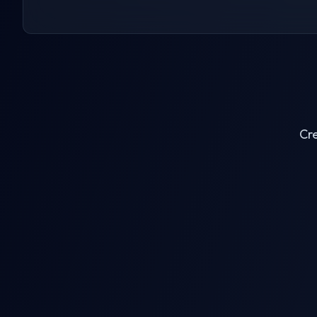
Cre
AI Clothes Remover
AI Jigg