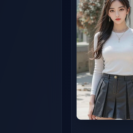
Spicy
เต้านม
บิกินี่
เปลื้องผ้า
เลีย
จูบ
เซ็กซี่