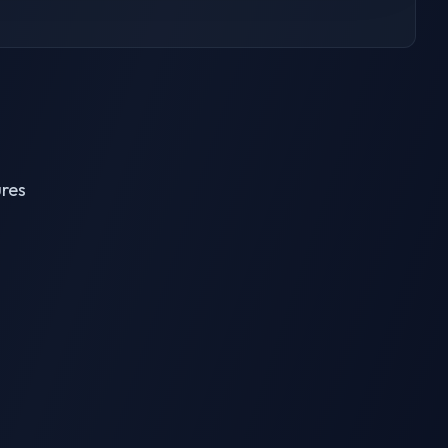
ures
AI Breast Expansion